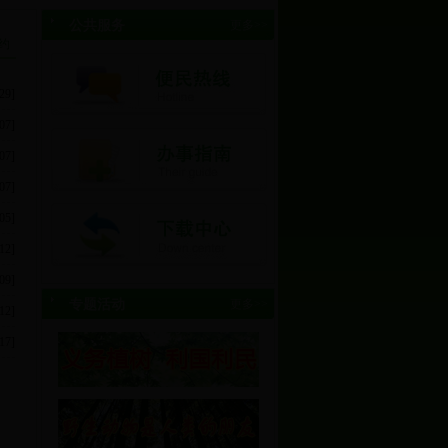
公共服务
更多>>
约
29]
07]
07]
07]
05]
12]
09]
专题活动
更多>>
12]
17]