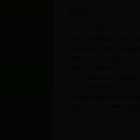
国际公约
张建龙会见《联合国防治荒漠化公约》执行
中美举行打击野生动植物非法交易对口磋
赵树丛局长出席中美打击野生动植物非法交
高度赞赏中国政府严厉打击非法野生动物
《湿地公约》第12届缔约方大会开幕
中国-GEF土地退化防治伙伴关系再续良缘
林业国际公约履约战略研究启动
河南省林业行政执法与监督综合管理系统建
河南林业厅转发关于开展第五届“关注森林