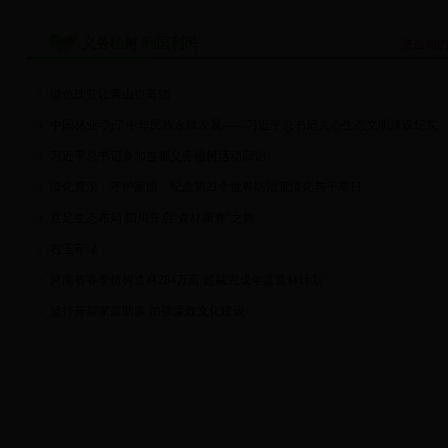
义务植树 利国利民
您当前
绿色扶贫让青山也富饶
中国林业-为了中华民族永续发展——习近平总书记关心生态文明建设纪实
习近平总书记参加首都义务植树活动回访
绿化荒漠 守护家园 纪念第21个世界防治荒漠化与干旱日
立足生态布局 四川开启“森林康养”之旅
右玉守绿
河南省春季植树造林284万亩 超额完成年度造林计划
坚持开展家庭助廉 加强廉政文化建设