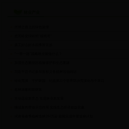
林业产业
丝绸之路上的绿色旋律
把荒岭变绿岭的“核桃哥”
森工好山好水四季皆宜游
“一带一路”战略林业能做什么？
加强生态脆弱区植被保护和生态重建
习近平总书记参加首都义务植树活动回访
绿化荒漠 守护家园 纪念第21个世界防治荒漠化与干旱日
老林场蓄积新财富
主动适应新常态 实现林业新发展
继续发挥带动示范作用 实现生态经济效益双赢
河南省春季植树造林284万亩 超额完成年度造林计划