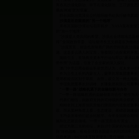
库布其沙漠化防治、毕节石漠化防治、三江源生态
展由'两难'变为'双赢'。"
联合国防治荒漠化公约组织秘书处执行秘书莫妮卡
沙漠是近在眼前的"另一个地球"
库布其国际沙漠论坛召开前夕，NASA宣布发现了
的"另一个地球"。
"沙漠是人类共同的希望。沙漠占全球陆地总面积的
得!"全国政协常委、论坛秘书长王文彪是在为他出
"沙漠荒芜，但这也意味着广阔的空间资源;沙漠
源。这是多么诱人的宝库，等着我们去探索和开发
抛砖引玉，首场商业资本平行论坛即以"秉承以商
带作用"为话题，引发了企业家的深入探讨。
澳门中华总商会副会长崔世昌认为，在未来一个
作为土生土长的内蒙古人，蒙草抗旱集团董事长王
使用权能否区别于草原、农田，设立另一种土地权
华谊集团董事长刘训峰、长隆集团有限公司董事
"一带一路"战略机遇下的金融创新与合作
"'一带一路'战略机遇的金融创新与合作"被作为
代表们相信，由政府支持的可持续的商业模式，是
刚刚拿到上海首张民营银行牌照的均瑶集团董事长
设。而从某种角度上看，生态建设、基础设施建设
王均金庆幸他们起步比较早。今年全国两会期间，亿
施和生态建设领域。'一带一路'里面会出'黄金'。"
经过为期三天的论坛，来自10个国家的与会代表
路"绿色战略，推动全球联合国提出的到2030年
信息来源：bet365体育投管理员 | 责任编辑：bet3