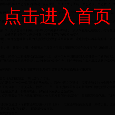
治理等国家级生态综合治理科技示范基地，带动了生态医药、生态光伏、生态牧业、
点击进入首页
·巴布女士表示，中国的防沙治沙给当地生态带来了巨大转变，数百万人口从中获益
开普勒452B"类地行星"。消息在论坛上余温犹在，当代表们激动地向人类探索宇宙
1/4，几乎全部未利用。与1400光年外的452B相比，沙漠简直是近在咫尺，与耗
生、成长的家乡呼吁，也是投身治沙事业27年的思考与倾述。
缺雨，但这也意味着充足的光热资源;沙漠形成原因复杂，这也就意味着丰富的地下资源
。"
业力量、新商业文明、金融资本手段助推生态文明建设和绿色化发展的引领作用，注
时期，绿色化工将能够取代以后的化工，这不仅对中国也是对人类都是一个新的贡献
召明对沙漠的感受最深，从小时候的恨沙怕沙，到今天目睹在库布其模式将沙漠变
。
长苏志刚、新华联集团董事局主席傅军等商界代表在论坛上相继发言。
大会分论坛的主题之一专门进行了讨论。
广泛参与"一带一路"建设的不竭动力。绿色丝绸之路建设，需要金融支持与金融创
王均金参加了这次论坛。他说，"一带一路"的沿线国家分布着面积广阔的荒漠化地
对金融业来说，都是好项目。好项目不应缺乏金融资源。
利资源集团与均瑶集团等机构曾共同发起"绿丝路基金"，首期募资300亿元。"'绿
共同审议通过《库布其全球沙漠化行动计划》，汇聚全球的商业力量、科技力量、文化力
土地退化零增长的实现，共同应对气候变化。
65体育投管理员