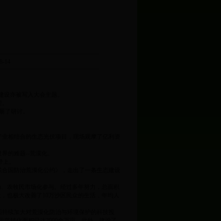
-14
建设亦被写入大会主题。
荣。
展了研讨。
产业相结合的生态光伏项目，现场观摩了亿利资
界的难题--荒漠化。
带上。
联合国防治荒漠化公约》，走出了一条生态建设
动、农牧民市场化参与。经过多年努力，总面积
大，也极大改善了10万沙区民众的生活，年均人
国持续加大对荒漠化防治与环境保护的科技投
范转化面积已达2000余万亩。此外，建设了