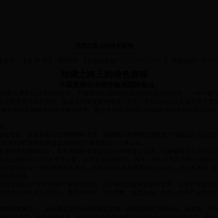
丝绸之路上的绿色旋律
大
中
小
打印
体大小：【
】 【
】 【页面调色版
】
发布时间：2015-08
丝绸之路上的绿色旋律
--中国荒漠化治理经验成国际焦点
在内蒙古库布其沙漠成功举办。中国荒漠化治理经验成为国际焦点的同时，"一带一路"
正在饱受荒漠化的困扰。如果没有漫漫黄沙掩埋了历史，昔日的丝路应在这里写下繁
者代表分别就共建绿色丝绸之路经济带、建立全球荒漠化防治的国际合作新机制等议题开
丽。
修复区、多姿多彩的沙漠植物种子库、能源循环利用的沙漠生态产业园以及与扶贫
术。代表们对"库布其荒漠化治理模式"逐渐形成了立体认知。
的大型国际论坛，库布其国际沙漠论坛自2007年创立以来，始终聚焦这个困扰全世
土地面积173万多平方公里，占国土面积的18%。其中，80%分布在丝绸之路经济
沙漠论坛上，中国政府代表表示，中国政府历来高度重视防沙治沙，并认真履行《
化防治道路。
治理实践的"库布其模式"被多次提及。这一模式由政府政策性支持、企业产业化拉
装，沙漠沙尘天气减少了95%。而沙漠中药、生物肥料、生态旅游、生态光伏等产业的壮
典型案例之一。据出席会议的全国政协副主席、科技部部长万钢介绍，近年来，中
物筛选培育、沙区植被修复、经济型防沙体系构建等一批防沙治沙技术新模式，累计示