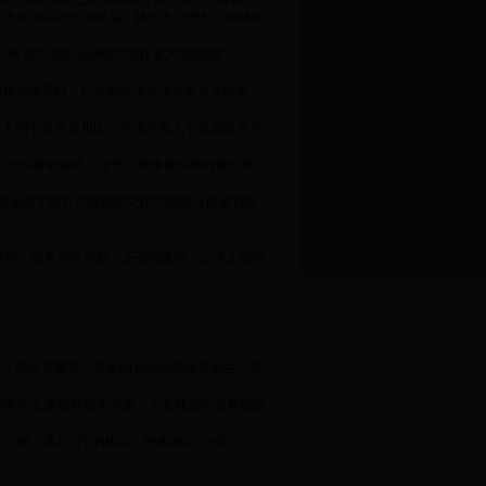
生态旅游等产业的发展，将生态治理与可持续发
，希望中国的治沙模式能在更大范围推广。
的精神致意时，回头却发现沙漠就是近在眼前
费庞大的宇宙开发相比，沙漠开发几乎就是唾手可
;沙漠植被独特，这也就意味着珍稀的食药资
重金融手段在共建丝绸之路中的核心价值和纽
。
绿洲，他直言不容易。王召明建议，沙漠土地的
新。
区，确实需要投入更多的基础设施建设和生态建
丝路基金'是股权投资基金，主要就是投资基础设
量，通过PPP的模式，积极参与"一带一