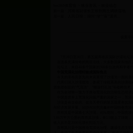
bet365体育投
林业资讯
林业动态
>
>
河南省副省长王铁到商丘调研湿地...
前一篇：
人民日报：湖州“绿”“富”谋共...
后一篇：
设置字
7月28日至30日，第五届库布其国际沙漠论坛
在这条充满传奇的商道沿线，大多数国家和地区
论坛上，来自40多个国家的300多位政商和学
中国荒漠化治理经验成国际焦点
今天的库布其首先向来宾展现了沙漠另一面的美
代表们深入沙漠腹地，参观了绿植葱葱的沙漠植被
源集团创新的"气流法"、"螺旋打孔法"等植树技
作为全球唯一致力于推动荒漠化防治和生态经济发展
中国是世界上荒漠化问题严重的国家之一，荒漠化的
沙漠是有生命的。在当天举行的第五届库布其国际
与经济发展并重、治沙与治穷共赢的中国特色荒漠
库布其是中国第七大沙漠。论坛期间，中国荒漠化
1.86万平方公里的库布其沙漠，有1/3披上了绿
收入从不足2000元增长到近万元。
库布其只是中国推动荒漠化治理、建设生态文明的
入，推动了生态修复的产业化发展："形成了沙生植